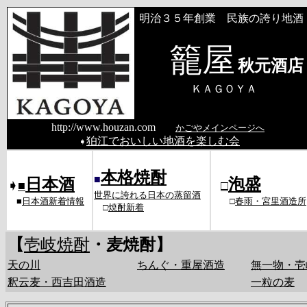
明治３５年創業 民族の誇り地酒
籠屋
秋元酒店
ＫＡＧＯＹ
http://www.houzan.com
かごやメインページへ
狛江でおいしい地酒を楽しむ会
➧
本格焼酎
■
日本酒
泡盛
➧
■
□
世界に誇れる日本の蒸留酒
■
日本酒新着情報
□
春雨・
宮里酒造所
□
焼酎新着
【
壱岐焼酎
・麦焼酎】
天の川
ちんぐ・重屋酒造
無一物・壱
釈云麦・西吉田酒造
一粒の麦