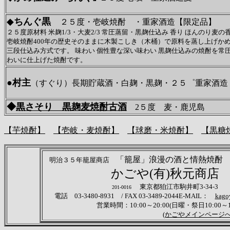
◆
ちんぐ黒
２５度・壱岐焼酎 ・重家酒造【限定品】
２５度原材料 米麹1/3・大麦2/3 常圧蒸留・黒麹仕込み 香り ほんのり麦の
壱岐焼酎400年の歴史そのままに木製こしき（木桶）で原料を蒸し上げか
三段仕込み方式です。 味わい 個性豊な深い味わい 黒麹仕込みの焼酎を
わいに仕上げた焼酎です。
●
村主
（すぐり）長期貯蔵酒・白麹・黒麹・２５゜重家酒造
◆
黒さそり 黒麹麦焼酎古酒
2５度 麦・鹿児島
【芋焼酎】
【壱岐・麦焼酎】
【球磨・米焼酎】
【黒糖
「籠屋」浪漫の酒と
明治３５年籠屋商店
かごや(有)秋元商店
東京都狛江市駒井町3-34-3
201-0016
電話 03-3480-8931 / FAX 03-3489-2044E-MAIL：
kago
営業時間：10:00～20:00(日曜・祭日10:00
(かごやメインページへ