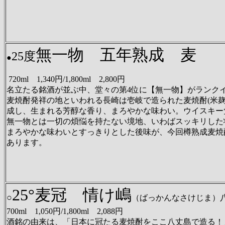
無一物 五年熟成 
25度
●
720ml 1,340円/1,800ml 2,800円
名立たる銘酒が並ぶ中、堂々の第4位に【無一物】がランク
麦焼酎発祥の地といわれる長崎は壱岐で造られた麦焼酎(米麹1
成し、生まれる芳醇な香り、まろやかな味わい。ウイスキー
無一物とは一切の煩悩を持たない境地、いわばスッキリした
まろやかな味わいとすっきりとした後味が、今回樽熟成麦焼酎と
あります。
25°麦冠 情け嶋
○
（ばっかんなさけじま）
700ml 1,050円/1,800ml 2,088円
酒銘の由来は、「日本に冠たる麦焼酎をここ八丈島で造る！