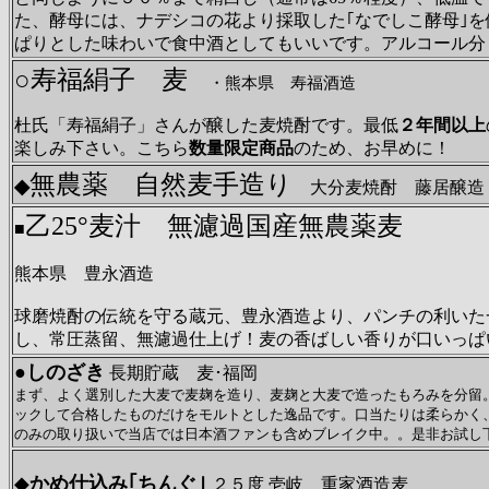
た、酵母には、ナデシコの花より採取した｢なでしこ酵母｣
ぱりとした味わいで食中酒としてもいいです。アルコール分：
○
寿福絹子 麦
・熊本県 寿福酒造
杜氏「寿福絹子」さんが醸した麦焼酎です。最低
２年間以上
楽しみ下さい。こちら
数量限定商品
のため、お早めに！
無農薬 自然麦手造り
◆
大分麦焼酎 藤居醸造 
乙25°麦汁 無濾過国産無農薬麦
■
熊本県 豊永酒造
球磨焼酎の伝統を守る蔵元、豊永酒造より、パンチの利いた
し、常圧蒸留、無濾過仕上げ！麦の香ばしい香りが口いっぱ
●
しのざき
長期貯蔵 麦･福岡
まず、よく選別した大麦で麦麹を造り、麦麹と大麦で造ったもろみを分留
ックして合格したものだけをモルトとした逸品です。口当たりは柔らかく
のみの取り扱いで当店では日本酒ファンも含めブレイク中。。是非お試し
◆
かめ仕込み｢ちんぐ｣
２５度 壱岐 重家酒造麦