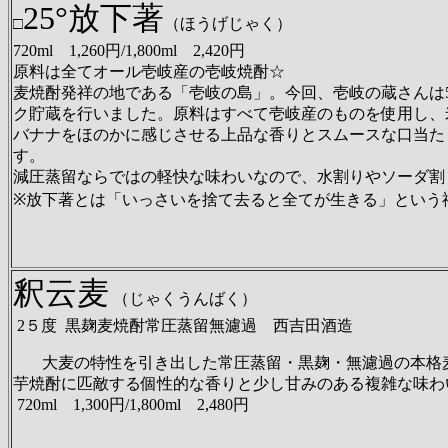
25°放下著
□
（ほうげじゃく）
720ml 1,260円/1,800ml 2,420円
原料は全てオール壱岐産の壱岐焼酎☆
麦焼酎発祥の地である「壱岐の島」。今回、壱岐の蔵さんは
ク貯蔵を行いました。原料はすべて壱岐産のものを使用し、
バナナをほのかに感じさせる上品な香りとスムースな口当た
す。
減圧蒸留ならではの軽快な味わいなので、水割りやソーダ割
※放下著とは「いっさいを捨て去ると全てが生きる」という
釈云麦
（じゃくうんばく）
2５度 黒麹麦焼酎常圧蒸留無濾過 西吉田酒造
大麦の特性を引き出した常圧蒸留・黒麹・無濾過の本格
芋焼酎に匹敵する個性的な香りと少し甘みのある複雑な味わ
720ml 1,300円/1,800ml 2,480円