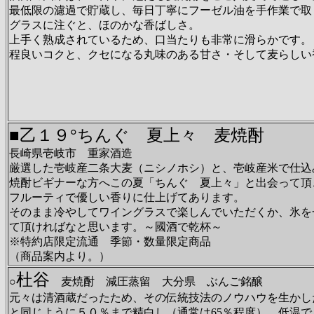
最低限の濾過で貯蔵し、毎日丁寧にフーゼル油を手作業で取
グラスに注ぐと、ほのかな香ばしさ。
上手く熟成されているため、口当たりも非常に滑らかです。
程良いコクと、クセになる丸味のある甘さ・そして麦らしい
■乙１９°ちんぐ 夏上々 麦焼酎
長崎県壱岐市 重家酒造
厳選した壱岐産二条大麦（ニシノホシ）と、壱岐産米で仕込
焼酎ビギナーな方へこの夏「ちんぐ 夏上々」と出会って頂
フルーティで優しい香りに仕上げてあります。
そのまま冷やしてワイングラスで楽しんでいただくか、氷を
て頂ければなと思います。～國酒で乾杯～
※特約店限定流通 季節・数量限定商品
（商品案内より。）
杜谷
○
麦焼酎 減圧蒸留 大分県 ぶんご銘醸
元々は清酒蔵だったため、その伝統技法のノウハウを生かし
と同じように５０％まで精白し（通常は65％程度）、低温