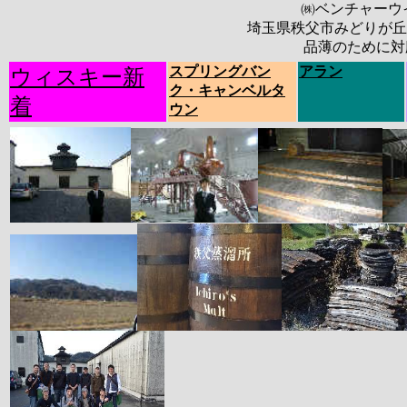
㈱ベンチャーウ
埼玉県秩父市みどりが丘
品薄のために対
スプリングバン
アラン
ウィスキー新
ク・キャンベルタ
着
ウン