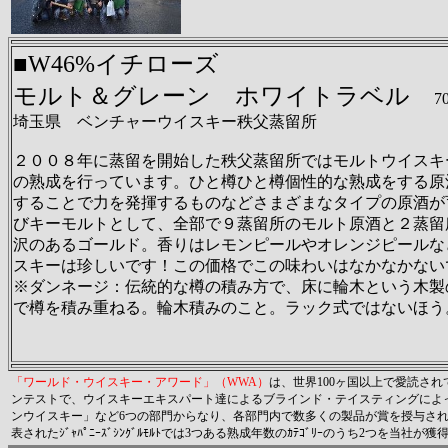
■W46%イチローズ
モルト＆グレーン ホワイトラベル
7
埼玉県 ベンチャーウイスキー秩父蒸留所
２００８年に蒸留を開始した秩父蒸留所ではモルトウイスキ
の熟成を行っています。ひと樽ひと樽個性的な熟成をする原
することで力を発揮するものなどさまざまなタイプの原酒が
びキーモルトとして、全部で９蒸留所のモルト原酒と２蒸留
沢のあるゴールド。香りはレモンピールやオレンジピールな
スキーは珍しいです！この価格でこの味わいはなかなかない
※ダンネージ：伝統的な樽の積み方で、床に輪木という木製
で樽を積み重ねる。輪木積みのこと。ラック式ではないほう
「ワールド・ウイスキー・アワード」（
WWA
）
は、世界
100
ヶ国以上で愛読され
ンテストで、ウイスキーエキスパート達によるブラインド・テイスティングによ
ンウイスキー」など
6
つの部門からなり、各部門内で数多くの製品が賞を授与さ
表されたｼﾞｬﾊﾟﾆｰｽﾞｼﾝｸﾞﾙﾓﾙﾄでは
3
つある熟成年数のｶﾃｺﾞﾘｰのうち
2
つを当社が獲