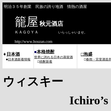
明治３５年創業 民族の誇り地酒 情熱の酒屋
籠屋
秋元酒店
ＫＡＧＯＹＡ
いらっしゃいませ。
http://www.houzan.com
本格焼酎
■
➧
日本酒
□
泡盛
世界に誇れる日本の蒸留酒
■
日本酒新着情報
□
春雨・
宮里酒造
□
焼酎新着
ウィスキー
Ichiro’