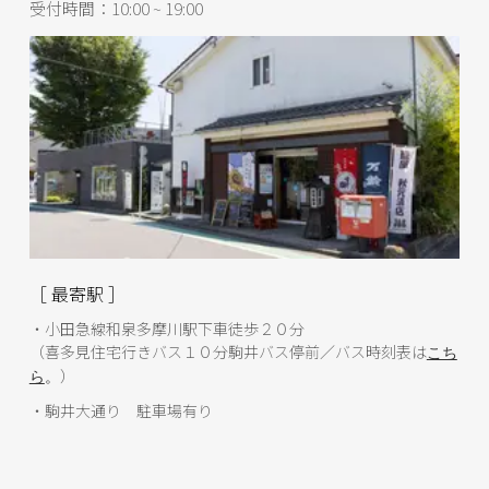
受付時間：10:00 ~ 19:00
［ 最寄駅 ］
・小田急線和泉多摩川駅下車徒歩２０分
（喜多見住宅行きバス１０分駒井バス停前／バス時刻表は
こち
）
ら
。
・駒井大通り 駐車場有り