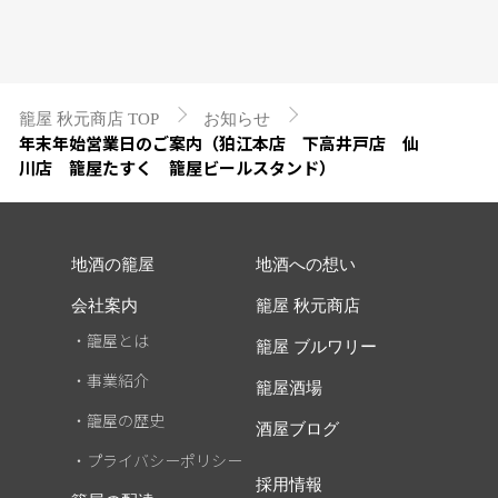
籠屋 秋元商店 TOP
お知らせ
年末年始営業日のご案内（狛江本店 下高井戸店 仙
川店 籠屋たすく 籠屋ビールスタンド）
地酒の籠屋
地酒への想い
会社案内
籠屋 秋元商店
・籠屋とは
籠屋 ブルワリー
・事業紹介
籠屋酒場
・籠屋の歴史
酒屋ブログ
・プライバシーポリシー
採用情報