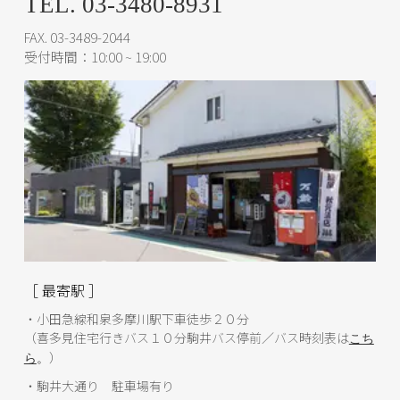
TEL. 03-3480-8931
FAX. 03-3489-2044
受付時間：10:00 ~ 19:00
［ 最寄駅 ］
・小田急線和泉多摩川駅下車徒歩２０分
（喜多見住宅行きバス１０分駒井バス停前／バス時刻表は
こち
）
ら
。
・駒井大通り 駐車場有り