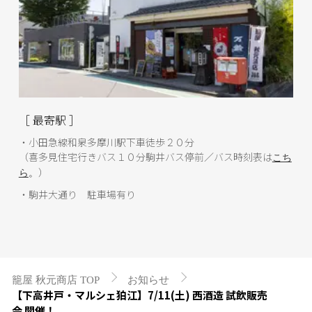
［ 最寄駅 ］
・小田急線和泉多摩川駅下車徒歩２０分
（喜多見住宅行きバス１０分駒井バス停前／バス時刻表は
こち
）
ら
。
・駒井大通り 駐車場有り
籠屋 秋元商店 TOP
お知らせ
【下高井戸・マルシェ狛江】7/11(土) 西酒造 試飲販売
会 開催！