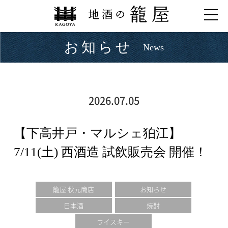
お知らせ
News
2026.07.05
【下高井戸・マルシェ狛江】
7/11(土) 西酒造 試飲販売会 開催！
籠屋 秋元商店
お知らせ
日本酒
焼酎
ウイスキー