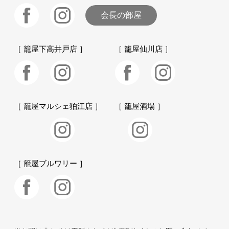
会長の部屋
［ 籠屋下高井戸店 ］
［ 籠屋仙川店 ］
［ 籠屋マルシェ狛江店 ］
［ 籠屋酒場 ］
［ 籠屋ブルワリー ］