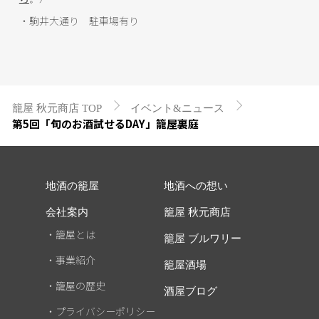
・駒井大通り 駐車場有り
籠屋 秋元商店 TOP
イベント&ニュース
第5回「旬のお酒試せるDAY」籠屋裏庭
地酒の籠屋
地酒への想い
会社案内
籠屋 秋元商店
・籠屋とは
籠屋 ブルワリー
・事業紹介
籠屋酒場
・籠屋の歴史
酒屋ブログ
・プライバシーポリシー