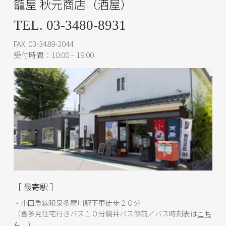
籠屋 秋元商店（酒屋）
TEL. 03-3480-8931
FAX. 03-3489-2044
受付時間：10:00 ~ 19:00
［ 最寄駅 ］
・小田急線和泉多摩川駅下車徒歩２０分
（喜多見住宅行きバス１０分駒井バス停前／バス時刻表は
こち
）
ら
。