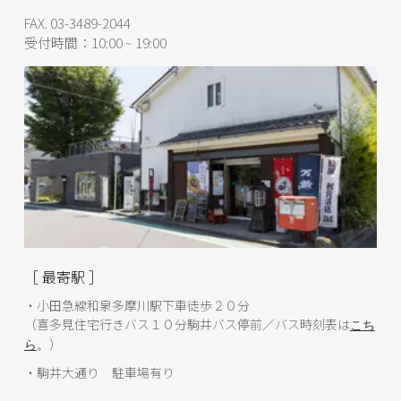
FAX. 03-3489-2044
受付時間：10:00 ~ 19:00
［ 最寄駅 ］
・小田急線和泉多摩川駅下車徒歩２０分
（喜多見住宅行きバス１０分駒井バス停前／バス時刻表は
こち
）
ら
。
・駒井大通り 駐車場有り