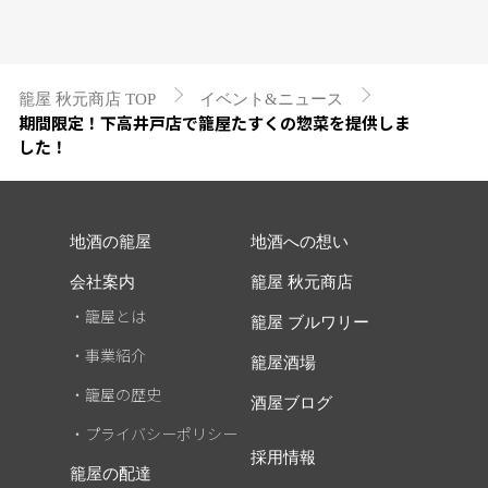
籠屋 秋元商店 TOP
イベント&ニュース
期間限定！下高井戸店で籠屋たすくの惣菜を提供しま
した！
地酒の籠屋
地酒への想い
会社案内
籠屋 秋元商店
・籠屋とは
籠屋 ブルワリー
・事業紹介
籠屋酒場
・籠屋の歴史
酒屋ブログ
・プライバシーポリシー
採用情報
籠屋の配達