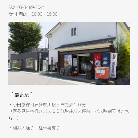
FAX. 03-3489-2044
受付時間：10:00 ~ 19:00
［ 最寄駅 ］
・小田急線和泉多摩川駅下車徒歩２０分
（喜多見住宅行きバス１０分駒井バス停前／バス時刻表は
こち
）
ら
。
・駒井大通り 駐車場有り