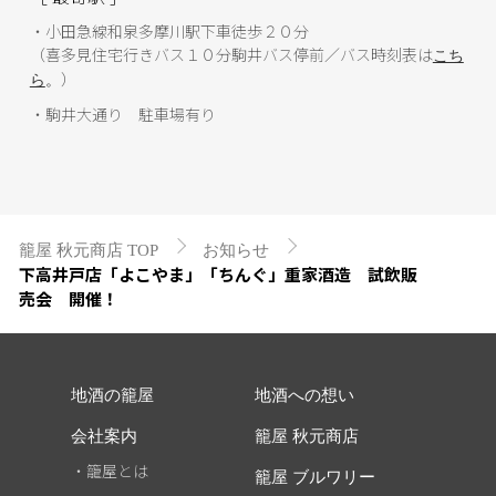
・小田急線和泉多摩川駅下車徒歩２０分
（喜多見住宅行きバス１０分駒井バス停前／バス時刻表は
こち
）
ら
。
・駒井大通り 駐車場有り
籠屋 秋元商店 TOP
お知らせ
下高井戸店「よこやま」「ちんぐ」重家酒造 試飲販
売会 開催！
地酒の籠屋
地酒への想い
会社案内
籠屋 秋元商店
・籠屋とは
籠屋 ブルワリー