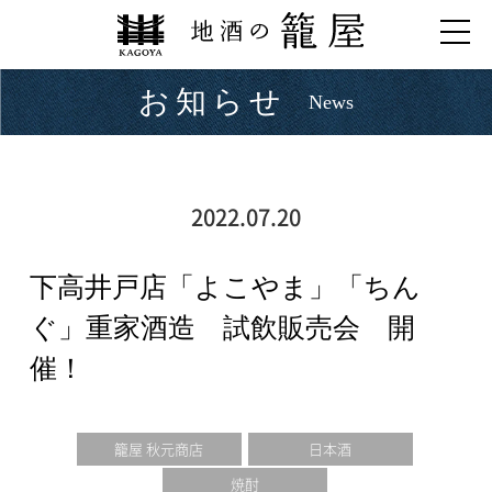
お知らせ
News
2022.07.20
下高井戸店「よこやま」「ちん
ぐ」重家酒造 試飲販売会 開
催！
籠屋 秋元商店
日本酒
焼酎