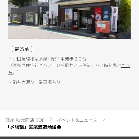
［ 最寄駅 ］
・小田急線和泉多摩川駅下車徒歩２０分
（喜多見住宅行きバス１０分駒井バス停前／バス時刻表は
こち
）
ら
。
・駒井大通り 駐車場有り
籠屋 秋元商店 TOP
イベント&ニュース
「〆張鶴」宮尾酒造勉強会