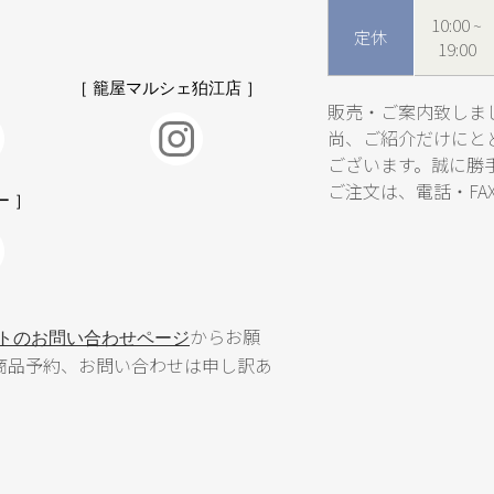
10:00 ~
定休
19:00
［ 籠屋マルシェ狛江店 ］
販売・ご案内致しま
尚、ご紹介だけにと
ございます。誠に勝
ご注文は、電話・FA
ー ］
からお願
イトのお問い合わせページ
amでの商品予約、お問い合わせは申し訳あ