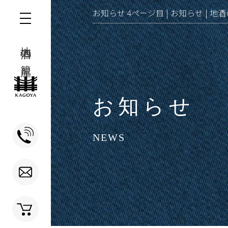
お知らせ 4ページ目 | お知らせ | 
HOME
オンラインショップ
地酒の籠屋
会社案内
地酒への想い
お知らせ
地酒専門店
籠屋 秋元商店
クラフトビール醸造所
NEWS
籠屋 ブルワリー
立ち飲み酒場
籠屋酒場
酒屋ブログ
籠屋の配達