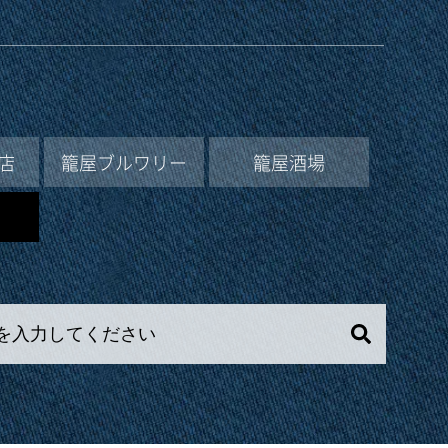
店
籠屋ブルワリー
籠屋酒場