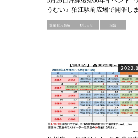
5月29日沖縄復帰50年イベント『
うむい』狛江駅前広場で開催し
籠屋 秋元商店
お知らせ
泡盛
2022.