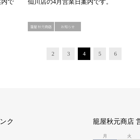
案内で
仙川店の4月営業日案内です。
籠屋 秋元商店
お知らせ
2
3
4
5
6
ンク
籠屋秋元商店 
月
火