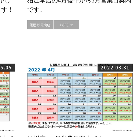
かじ
狛江本店の4月後半から5月営業日案内
ます！
です。
籠屋 秋元商店
お知らせ
05.05
2022.03.31