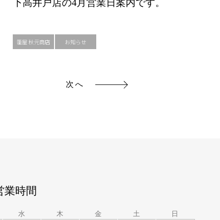
下高井戸店の4月営業日案内です。
籠屋 秋元商店
お知らせ
次へ
営業時間
水
木
金
土
日