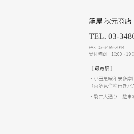
籠屋 秋元商店
TEL. 03-348
FAX. 03-3489-2044
受付時間：10:00 ~ 19:0
［ 最寄駅 ］
・小田急線和泉多摩
（喜多見住宅行きバ
・駒井大通り 駐車