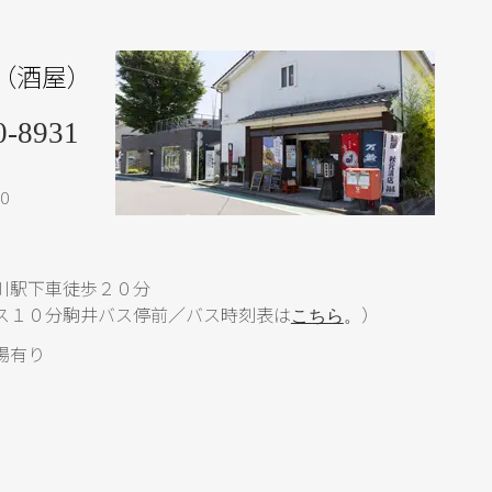
（酒屋）
0-8931
0
川駅下車徒歩２０分
ス１０分駒井バス停前／バス時刻表は
）
こちら
。
場有り